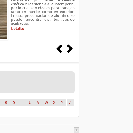
caracteriza por tener excelente
estética y resistencia a la intemperie,
por lo cual son ideales para trabajos
tanto en interior como en exterior.
En esta presentación de aluminio se
pueden encontrar distintos tipos de
acabados.
Detalles
R
S
T
U
V
W
X
Y
Z