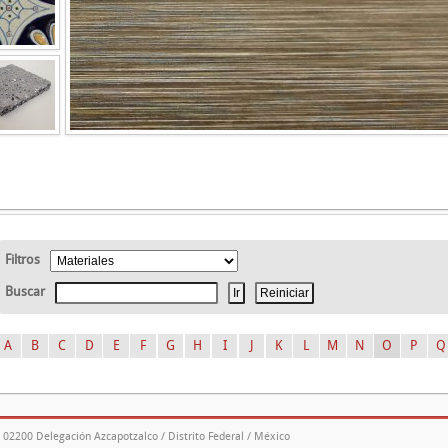
Filtros
Buscar
A
B
C
D
E
F
G
H
I
J
K
L
M
N
O
P
Q
. 02200 Delegación Azcapotzalco / Distrito Federal / México