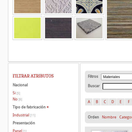
FILTRAR ATRIBUTOS
Filtros
Nacional
Buscar
Si
[5]
No
[6]
A
B
C
D
E
F
Tipo de fabricación
×
Industrial
[11]
Orden
Nombre
Catego
Presentación
Panel
[1]