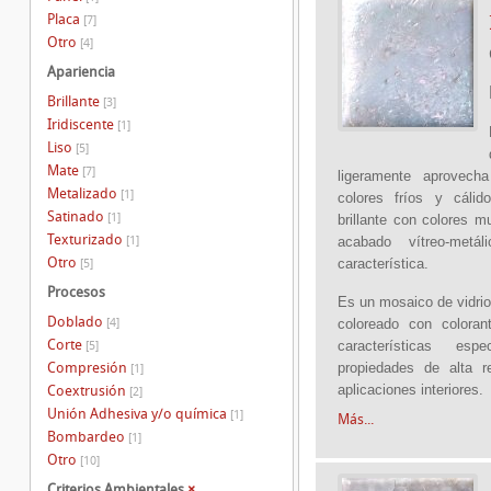
Placa
[7]
Otro
[4]
Apariencia
Brillante
[3]
Iridiscente
[1]
Liso
[5]
Mate
[7]
ligeramente aprovech
Metalizado
[1]
colores fríos y cálid
Satinado
[1]
brillante con colores m
Texturizado
[1]
acabado vítreo-metá
Otro
característica.
[5]
Procesos
Es un mosaico de vidrio
Doblado
[4]
coloreado con coloran
Corte
características es
[5]
Compresión
propiedades de alta r
[1]
aplicaciones interiores.
Coextrusión
[2]
Unión Adhesiva y/o química
[1]
Más...
Bombardeo
[1]
Otro
[10]
Criterios Ambientales
×