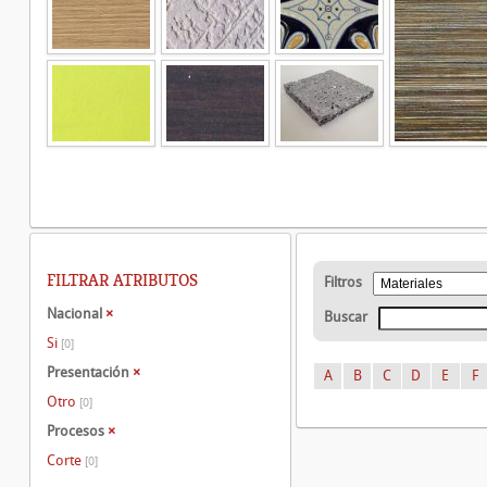
FILTRAR ATRIBUTOS
Filtros
Nacional
×
Buscar
Si
[0]
Presentación
×
A
B
C
D
E
F
Otro
[0]
Procesos
×
Corte
[0]