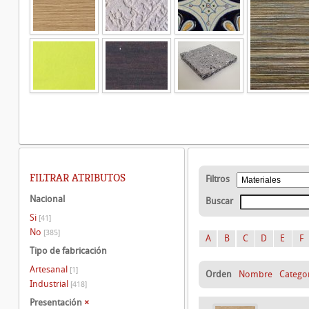
FILTRAR ATRIBUTOS
Filtros
Nacional
Buscar
Si
[41]
No
[385]
A
B
C
D
E
F
Tipo de fabricación
Artesanal
[1]
Orden
Nombre
Catego
Industrial
[418]
Presentación
×