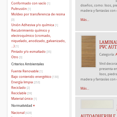
Conformado con vacío
[1]
diseños, como: lisos, pie
Pultrusión
[1]
madera y fantasías con 
Moldeo por transferencia de resina
Más...
[3]
Unión Adhesiva y/o química
[1]
Recubrimiento químico y
electroquímico (cromado,
niquelado, anodizado, galvanizado,
LAMINA
...)
PVC AU
[1]
Pintado y/o esmaltado
[35]
Categoría:
Otro
[3]
Vinil decor
Criterios Ambientales
presenta e
Fuente Renovable
[1]
lisos, piedr
Bajo contenido energético
[130]
madera y fantasías con 
Energía limpia
[253]
Reciclado
[2]
Más...
Reciclable
[39]
Material único
[1]
Normatividad
×
Nacional
[428]
AUTOADHERIBLE