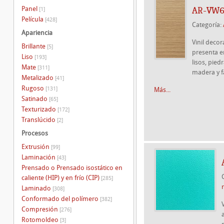
Panel
AR-VW6
[1]
Película
[428]
Categoría:
Apariencia
Vinil deco
Brillante
[5]
presenta e
Liso
[193]
lisos, pied
Mate
[311]
madera y f
Metalizado
[41]
Rugoso
[131]
Más...
Satinado
[65]
Texturizado
[172]
Translúcido
[2]
Procesos
Extrusión
[99]
Laminación
[43]
Prensado o Prensado isostático en
caliente (HIP) y en frío (CIP)
[285]
Laminado
[308]
Conformado del polímero
[382]
Compresión
[276]
Rotomoldeo
[3]