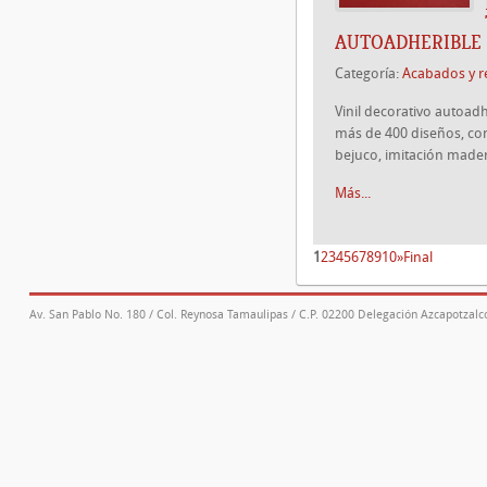
AUTOADHERIBLE
Categoría:
Acabados y r
Vinil decorativo autoad
más de 400 diseños, como
bejuco, imitación mader
Más...
1
2
3
4
5
6
7
8
9
10
»
Final
Av. San Pablo No. 180 / Col. Reynosa Tamaulipas / C.P. 02200 Delegación Azcapotzalco