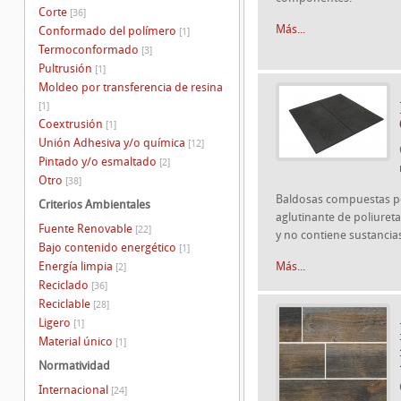
Corte
[36]
Más...
Conformado del polímero
[1]
Termoconformado
[3]
Pultrusión
[1]
Moldeo por transferencia de resina
[1]
Coextrusión
[1]
Unión Adhesiva y/o química
[12]
Pintado y/o esmaltado
[2]
Otro
[38]
Baldosas compuestas po
Criterios Ambientales
aglutinante de poliureta
Fuente Renovable
[22]
y no contiene sustancias
Bajo contenido energético
[1]
Energía limpia
Más...
[2]
Reciclado
[36]
Reciclable
[28]
Ligero
[1]
Material único
[1]
Normatividad
Internacional
[24]