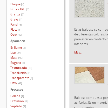
Bloque
[4]
Fibra / Hilo
[1]
Granza
[2]
Grava
[1]
Panel
[6]
Placa
Estas baldosa se comp
[6]
de diferentes colores, 
Otro
[49]
para estar en contacto 
Apariencia
interiores.
Brillante
[3]
Más...
Liso
[24]
Mate
[46]
Rugoso
[4]
Texturizado
[19]
Translúcido
[2]
Transparente
[2]
Otro
[41]
Procesos
Colada
[1]
Baldosa compuesta por
Extrusión
[8]
agrícolas. Es un materi
Soplado
[1]
componentes.