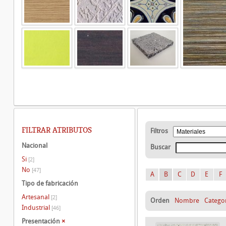
FILTRAR ATRIBUTOS
Filtros
Nacional
Buscar
Si
[2]
No
[47]
A
B
C
D
E
F
Tipo de fabricación
Artesanal
[2]
Orden
Nombre
Catego
Industrial
[46]
Presentación
×