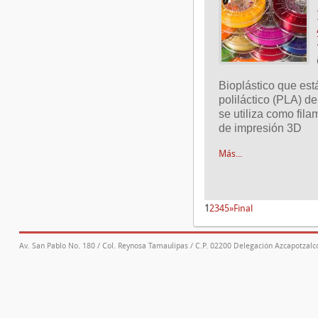
Bioplástico que est
poliláctico (PLA) d
se utiliza como fila
de impresión 3D
Más...
1
2
3
4
5
»
Final
Av. San Pablo No. 180 / Col. Reynosa Tamaulipas / C.P. 02200 Delegación Azcapotzalco