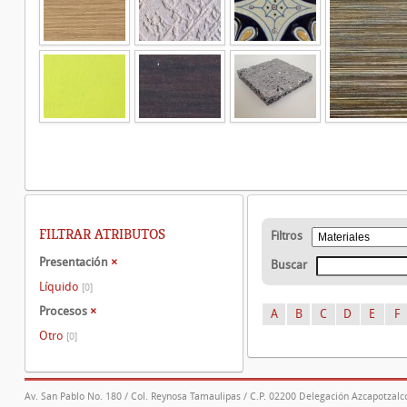
FILTRAR ATRIBUTOS
Filtros
Presentación
×
Buscar
Líquido
[0]
Procesos
×
A
B
C
D
E
F
Otro
[0]
Av. San Pablo No. 180 / Col. Reynosa Tamaulipas / C.P. 02200 Delegación Azcapotzalco