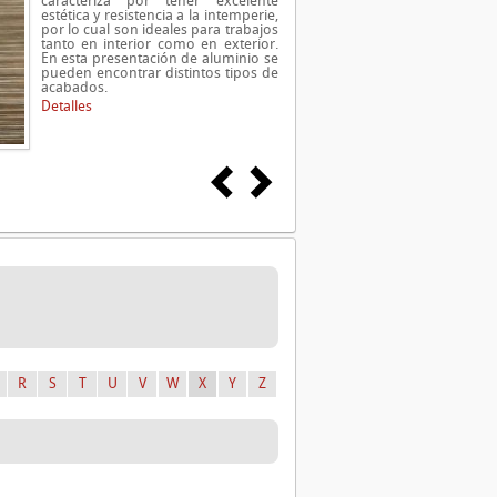
caracteriza por tener excelente
estética y resistencia a la intemperie,
por lo cual son ideales para trabajos
tanto en interior como en exterior.
En esta presentación de aluminio se
pueden encontrar distintos tipos de
acabados.
Detalles
R
S
T
U
V
W
X
Y
Z