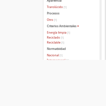
Apariencia
Translúcido
[1]
Procesos
Otro
[1]
Criterios Ambientales
×
Energía limpia
[1]
Reciclado
[1]
Reciclable
[1]
Normatividad
Nacional
[1]
Internacional
[1]
Ambiental
[1]
Av. San Pablo No. 180 / Col. Reynosa Tamaulipas / C.P