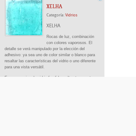
XELHA
Categoría:
Vidrios
XELHA
Rocas de luz,
combinación
con colores vaporosos. El
detalle se verá manipulado por la elección del
adhesivo: ya sea uno de color similar o blanco para
resaltar las características del vidrio o uno diferente
para una vista versátil.
Es un mosaico de vidrio fundido a altas temperaturas
coloreado con colorantes minerales lo que le da
características especiales. Debido a sus
propiedades de alta resistencia puede usarse en
aplicaciones interiores.
Más...
. 02200 Delegación Azcapotzalco / Distrito Federal / México