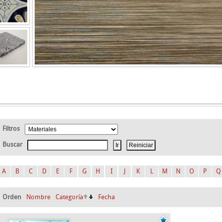
Filtros
Buscar
A
B
C
D
E
F
G
H
I
J
K
L
M
N
O
P
Q
Orden
Nombre
Categoría
Fecha