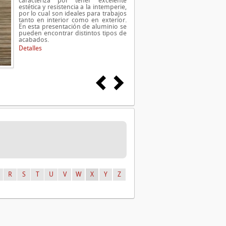
caracteriza por tener excelente
estética y resistencia a la intemperie,
por lo cual son ideales para trabajos
tanto en interior como en exterior.
En esta presentación de aluminio se
pueden encontrar distintos tipos de
acabados.
Detalles
R
S
T
U
V
W
X
Y
Z