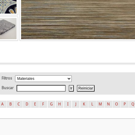
Filtros
Buscar
A
B
C
D
E
F
G
H
I
J
K
L
M
N
O
P
Q