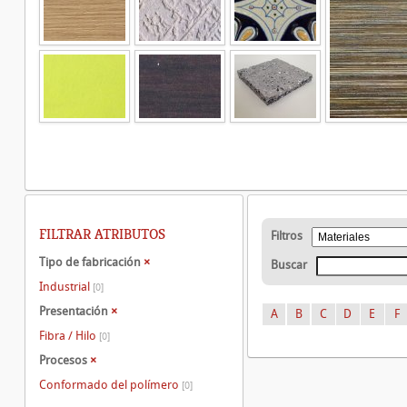
FILTRAR ATRIBUTOS
Filtros
Tipo de fabricación
×
Buscar
Industrial
[0]
Presentación
×
A
B
C
D
E
F
Fibra / Hilo
[0]
Procesos
×
Conformado del polímero
[0]