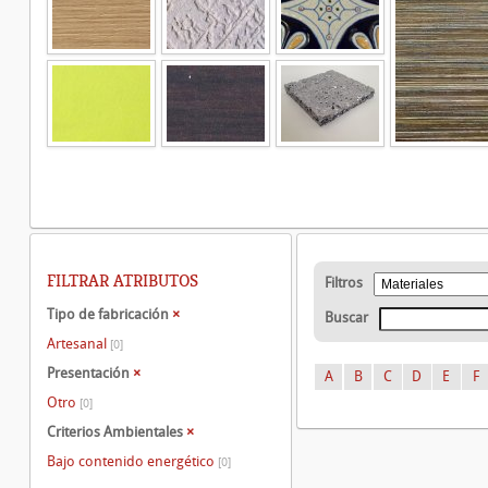
FILTRAR ATRIBUTOS
Filtros
Tipo de fabricación
×
Buscar
Artesanal
[0]
Presentación
×
A
B
C
D
E
F
Otro
[0]
Criterios Ambientales
×
Bajo contenido energético
[0]