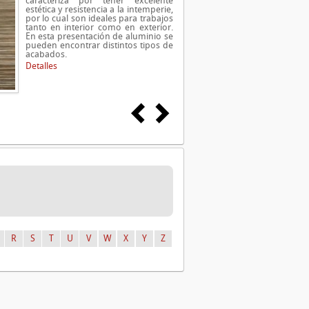
caracteriza por tener excelente
estética y resistencia a la intemperie,
por lo cual son ideales para trabajos
tanto en interior como en exterior.
En esta presentación de aluminio se
pueden encontrar distintos tipos de
acabados.
Detalles
R
S
T
U
V
W
X
Y
Z