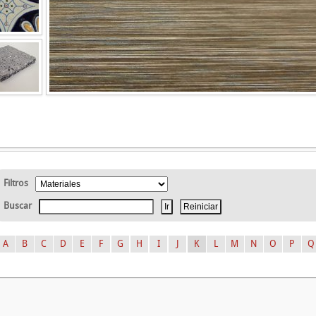
Filtros
Buscar
A
B
C
D
E
F
G
H
I
J
K
L
M
N
O
P
Q