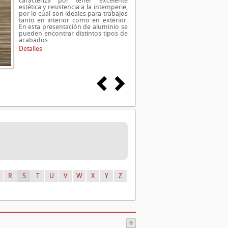
caracteriza por tener excelente
estética y resistencia a la intemperie,
por lo cual son ideales para trabajos
tanto en interior como en exterior.
En esta presentación de aluminio se
pueden encontrar distintos tipos de
acabados.
Detalles
R
S
T
U
V
W
X
Y
Z