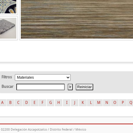
Filtros
Buscar
A
B
C
D
E
F
G
H
I
J
K
L
M
N
O
P
Q
. 02200 Delegación Azcapotzalco / Distrito Federal / México