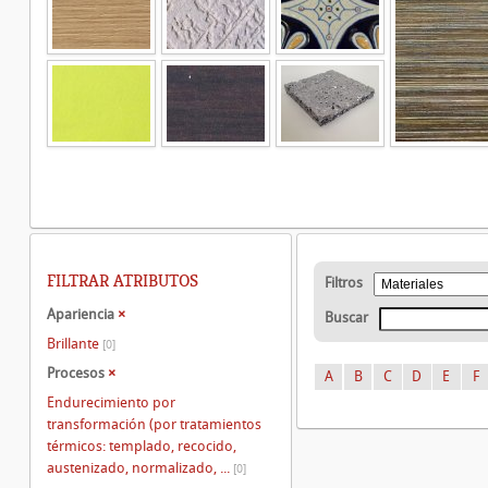
FILTRAR ATRIBUTOS
Filtros
Apariencia
×
Buscar
Brillante
[0]
Procesos
×
A
B
C
D
E
F
Endurecimiento por
transformación (por tratamientos
térmicos: templado, recocido,
austenizado, normalizado, ...
[0]