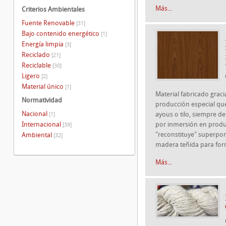
Más...
Criterios Ambientales
Fuente Renovable
[31]
Bajo contenido energético
[1]
Energía limpia
[3]
Reciclado
[21]
Reciclable
[30]
Ligero
[2]
Material único
[1]
Material fabricado grac
Normatividad
producción especial que
Nacional
ayous o tilo, siempre de
[1]
Internacional
por inmersión en produc
[39]
"reconstituye" superpo
Ambiental
[32]
madera teñida para for
Más...