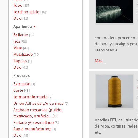
Tubo
[13]
Textil no tejido
[16]
Otro
[12]
Apariencia
×
Brillante
[15]
con madera procedente
Liso
[50]
de pino y eucalipto ges
Mate
[43]
responsable.
Metalizado
[10]
Rugoso
Más...
[1]
Otro
[42]
Procesos
Extrusión
[1]
Corte
[43]
Termoconformado
[2]
Unión Adhesiva y/o química
[2]
Acabado mecánico (pulido,
rectificado, bruñido, ...)
[2]
botellas PET; es utiliza
Pintado y/o esmaltado
[3]
de ropa, cortinas, redes
Rapid manufacturing
[1]
étc.
Otro
[45]