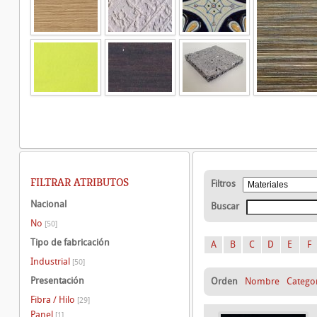
FILTRAR ATRIBUTOS
Filtros
Nacional
Buscar
No
[50]
Tipo de fabricación
A
B
C
D
E
F
Industrial
[50]
Presentación
Orden
Nombre
Catego
Fibra / Hilo
[29]
Panel
[1]