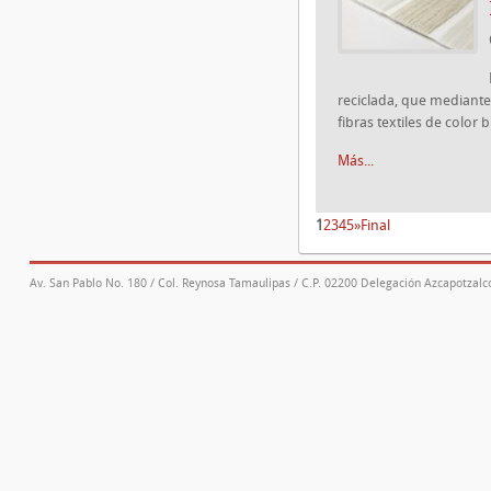
reciclada, que mediante
fibras textiles de color 
Más...
1
2
3
4
5
»
Final
Av. San Pablo No. 180 / Col. Reynosa Tamaulipas / C.P. 02200 Delegación Azcapotzalco