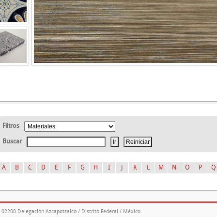
Filtros
Buscar
A
B
C
D
E
F
G
H
I
J
K
L
M
N
O
P
Q
. 02200 Delegación Azcapotzalco / Distrito Federal / México