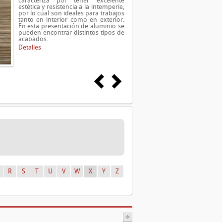
caracteriza por tener excelente
estética y resistencia a la intemperie,
por lo cual son ideales para trabajos
tanto en interior como en exterior.
En esta presentación de aluminio se
pueden encontrar distintos tipos de
acabados.
Detalles
R
S
T
U
V
W
X
Y
Z