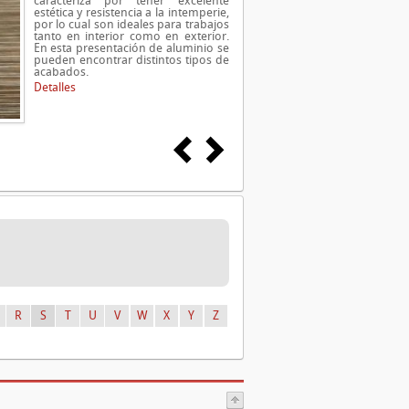
caracteriza por tener excelente
estética y resistencia a la intemperie,
por lo cual son ideales para trabajos
tanto en interior como en exterior.
En esta presentación de aluminio se
pueden encontrar distintos tipos de
acabados.
Detalles
R
S
T
U
V
W
X
Y
Z