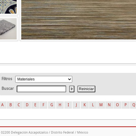
Filtros
Buscar
A
B
C
D
E
F
G
H
I
J
K
L
M
N
O
P
Q
. 02200 Delegación Azcapotzalco / Distrito Federal / México