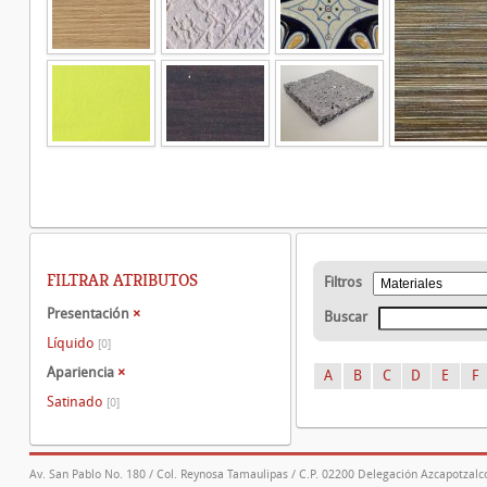
FILTRAR ATRIBUTOS
Filtros
Presentación
×
Buscar
Líquido
[0]
Apariencia
×
A
B
C
D
E
F
Satinado
[0]
Av. San Pablo No. 180 / Col. Reynosa Tamaulipas / C.P. 02200 Delegación Azcapotzalco