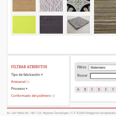
FILTRAR ATRIBUTOS
Filtros
Tipo de fabricación
×
Buscar
Artesanal
[0]
Procesos
×
A
B
C
D
E
F
Conformado del polímero
[0]
Av. San Pablo No. 180 / Col. Reynosa Tamaulipas / C.P. 02200 Delegación Azcapotzalco