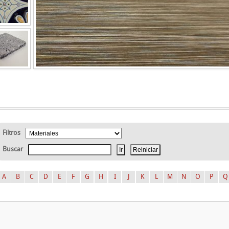
Filtros
Buscar
A
B
C
D
E
F
G
H
I
J
K
L
M
N
O
P
Q