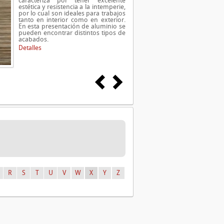
caracteriza por tener excelente
estética y resistencia a la intemperie,
por lo cual son ideales para trabajos
tanto en interior como en exterior.
En esta presentación de aluminio se
pueden encontrar distintos tipos de
acabados.
Detalles
R
S
T
U
V
W
X
Y
Z