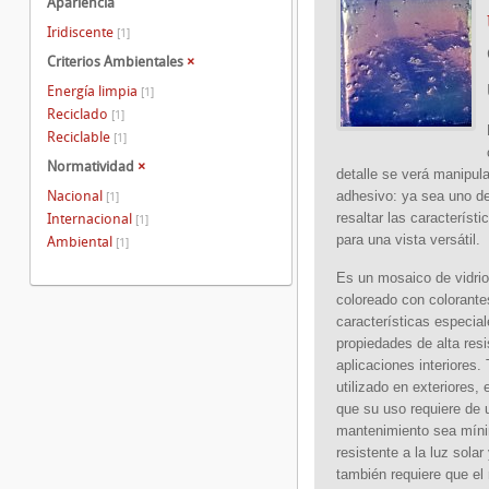
Apariencia
Iridiscente
[1]
Criterios Ambientales
×
Energía limpia
[1]
Reciclado
[1]
Reciclable
[1]
Normatividad
×
detalle se verá manipula
Nacional
adhesivo: ya sea uno de
[1]
resaltar las característi
Internacional
[1]
para una vista versátil.
Ambiental
[1]
Es un mosaico de vidrio
coloreado con colorante
características especia
propiedades de alta res
aplicaciones interiores.
utilizado en exteriores,
que su uso requiere de 
mantenimiento sea mín
resistente a la luz sola
también requiere que el