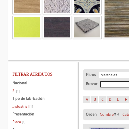
FILTRAR ATRIBUTOS
Filtros
Nacional
Buscar
Si
[1]
Tipo de fabricación
A
B
C
D
E
F
Industrial
[1]
Presentación
Orden
Nombre
Cat
Placa
[1]