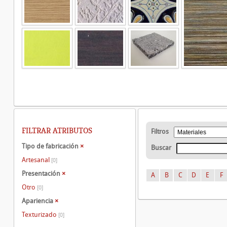
FILTRAR ATRIBUTOS
Filtros
Tipo de fabricación
×
Buscar
Artesanal
[0]
Presentación
×
A
B
C
D
E
F
Otro
[0]
Apariencia
×
Texturizado
[0]