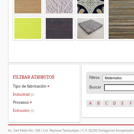
FILTRAR ATRIBUTOS
Filtros
Tipo de fabricación
×
Buscar
Industrial
[0]
Procesos
×
A
B
C
D
E
F
Extrusión
[0]
Av. San Pablo No. 180 / Col. Reynosa Tamaulipas / C.P. 02200 Delegación Azcapotzalco