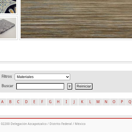
Filtros
Buscar
A
B
C
D
E
F
G
H
I
J
K
L
M
N
O
P
Q
. 02200 Delegación Azcapotzalco / Distrito Federal / México