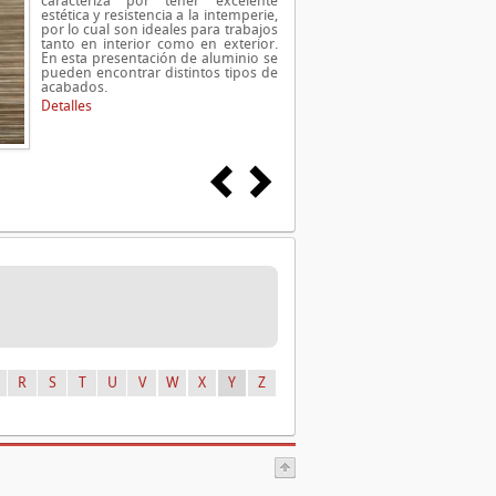
caracteriza por tener excelente
estética y resistencia a la intemperie,
por lo cual son ideales para trabajos
tanto en interior como en exterior.
En esta presentación de aluminio se
pueden encontrar distintos tipos de
acabados.
Detalles
R
S
T
U
V
W
X
Y
Z