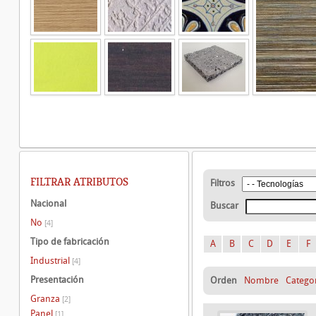
FILTRAR ATRIBUTOS
Filtros
Nacional
Buscar
No
[4]
Tipo de fabricación
A
B
C
D
E
F
Industrial
[4]
Presentación
Orden
Nombre
Catego
Granza
[2]
Panel
[1]