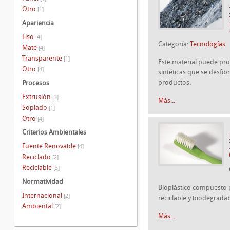
Otro
[1]
Apariencia
Liso
[4]
Categoría:
Tecnologías
Mate
[4]
Transparente
[1]
Este material puede pro
Otro
[4]
sintéticas que se desfib
productos.
Procesos
Extrusión
[3]
Más...
Soplado
[1]
Otro
[4]
Criterios Ambientales
Fuente Renovable
[4]
Reciclado
[2]
Reciclable
[3]
Normatividad
Bioplástico compuesto p
Internacional
[2]
reciclable y biodegradab
Ambiental
[2]
Más...