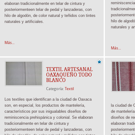
reminiscencia
elaboran tradicionalmente
en telar de cintura y
tradicionalm
posteriormente
en telar de pedal y lanzaderas, con
posteriormen
hilo de algodón, de color natural y teñidos con tintes
hilo de algodó
naturales y artificiales.
naturales y ar
Más...
Más...
TEXTIL ARTESANAL
OAXAQUEÑO TODO
BLANCO
Categoría:
Textil
Los textiles que identifican a la ciudad de Oaxaca
son, en especial, los productos de mantelería,
la ciudad de 
característicos por sus inigualables diseños de
de mantelería
reminiscencia prehispánica y colonial. Se elaboran
diseños de re
tradicionalmente
en telar de cintura y
elaboran trad
posteriormente
en telar de pedal y lanzaderas, con
posteriormen