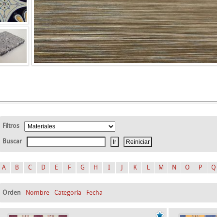
Filtros
Buscar
A
B
C
D
E
F
G
H
I
J
K
L
M
N
O
P
Q
Orden
Nombre
Categoría
Fecha