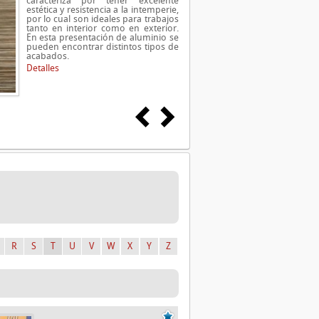
caracteriza por tener excelente
estética y resistencia a la intemperie,
por lo cual son ideales para trabajos
tanto en interior como en exterior.
En esta presentación de aluminio se
pueden encontrar distintos tipos de
acabados.
Detalles
R
S
T
U
V
W
X
Y
Z