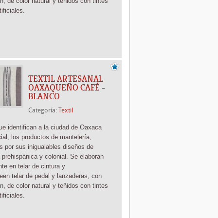
n, de color natural y teñidos con tintes
tificiales.
TEXTIL ARTESANAL
OAXAQUEÑO CAFÉ -
BLANCO
Categoría:
Textil
que identifican a la ciudad de Oaxaca
ial, los productos de mantelería,
os por sus inigualables diseños de
 prehispánica y colonial. Se elaboran
ente
en telar de cintura y
te
en telar de pedal y lanzaderas, con
n, de color natural y teñidos con tintes
tificiales.