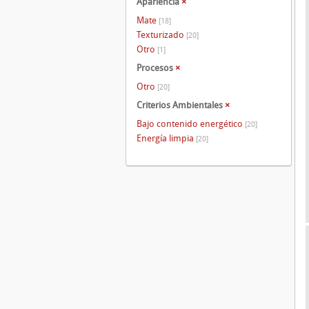
Apariencia
×
Mate
[18]
Texturizado
[20]
Otro
[1]
Procesos
×
Otro
[20]
Criterios Ambientales
×
Bajo contenido energético
[20]
Energía limpia
[20]