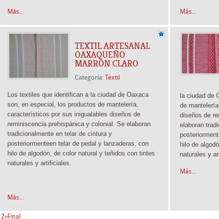
Más...
Más...
TEXTIL ARTESANAL
OAXAQUEÑO
MARRÓN CLARO
Categoría:
Textil
Los textiles que identifican a la ciudad de Oaxaca
la ciudad de 
son, en especial, los productos de mantelería,
de mantelería
característicos por sus inigualables diseños de
diseños de re
reminiscencia prehispánica y colonial. Se elaboran
elaboran trad
tradicionalmente
en telar de cintura y
posteriormen
posteriormente
en telar de pedal y lanzaderas, con
hilo de algodó
hilo de algodón, de color natural y teñidos con tintes
naturales y ar
naturales y artificiales.
Más...
Más...
1
2
»
Final