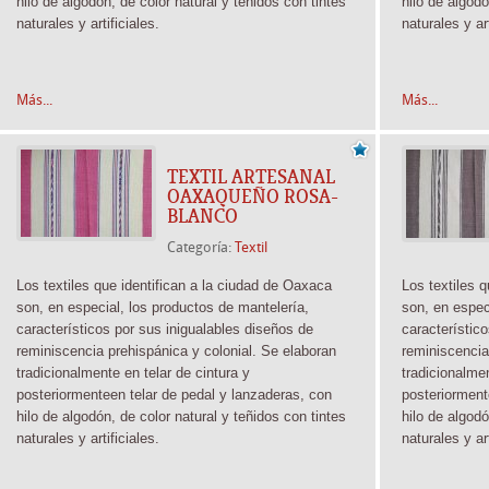
hilo de algodón, de color natural y teñidos con tintes
hilo de algodó
naturales y artificiales.
naturales y ar
Más...
Más...
TEXTIL ARTESANAL
OAXAQUEÑO ROSA-
BLANCO
Categoría:
Textil
Los textiles que identifican a la ciudad de Oaxaca
Los textiles 
son, en especial, los productos de mantelería,
son, en espec
característicos por sus inigualables diseños de
característic
reminiscencia prehispánica y colonial. Se elaboran
reminiscencia
tradicionalmente
en telar de cintura y
tradicionalm
posteriormente
en telar de pedal y lanzaderas, con
posteriormen
hilo de algodón, de color natural y teñidos con tintes
hilo de algodó
naturales y artificiales.
naturales y ar