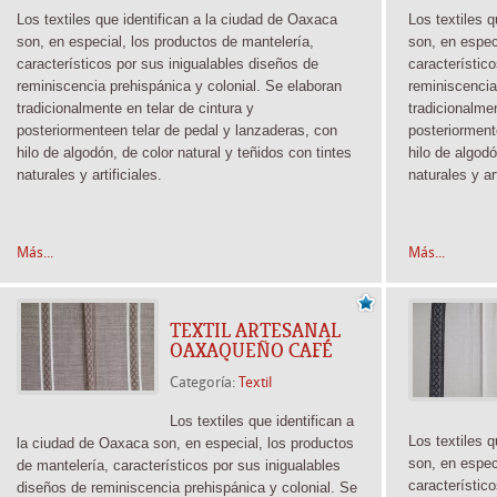
Los textiles que identifican a la ciudad de Oaxaca
Los textiles 
son, en especial, los productos de mantelería,
son, en espec
característicos por sus inigualables diseños de
característic
reminiscencia prehispánica y colonial. Se elaboran
reminiscencia
tradicionalmente
en telar de cintura y
tradicionalm
posteriormente
en telar de pedal y lanzaderas, con
posteriormen
hilo de algodón, de color natural y teñidos con tintes
hilo de algodó
naturales y artificiales.
naturales y ar
Más...
Más...
TEXTIL ARTESANAL
OAXAQUEÑO CAFÉ
Categoría:
Textil
Los textiles que identifican a
Los textiles 
la ciudad de Oaxaca son, en especial, los productos
son, en espec
de mantelería, característicos por sus inigualables
característic
diseños de reminiscencia prehispánica y colonial. Se