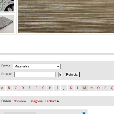
Filtros
Buscar
A
B
C
D
E
F
G
H
I
J
K
L
M
N
O
P
Q
Orden
Nombre
Categoría
Fecha