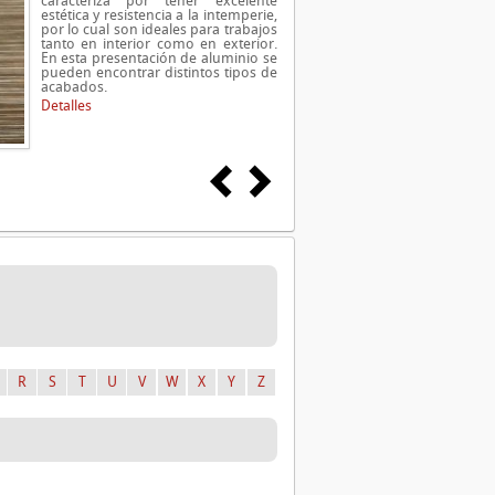
caracteriza por tener excelente
estética y resistencia a la intemperie,
por lo cual son ideales para trabajos
tanto en interior como en exterior.
En esta presentación de aluminio se
pueden encontrar distintos tipos de
acabados.
Detalles
R
S
T
U
V
W
X
Y
Z